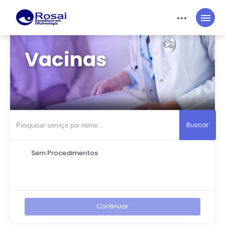
Plano:
Particular
Entrar
Acesso Médico
Vacinas
Buscar
Sem Procedimentos
Continuar