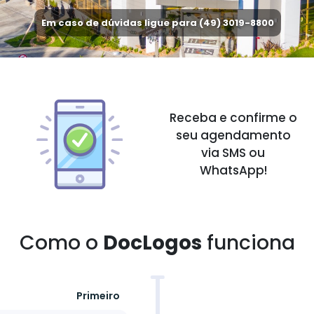
Em caso de dúvidas ligue para (49) 3019-8800
Receba e confirme o
seu agendamento
via SMS ou
WhatsApp!
Como o
DocLogos
funciona
Primeiro